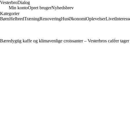
Vesterbro
Dialog
Min konto
Opret bruger
Nyhedsbrev
Kategorier
Børn
Helbred
Træning
Renovering
Hus
Økonomi
Oplevelser
Livet
Interess
Bæredygtig kaffe og klimavenlige croissanter – Vesterbros caféer tager