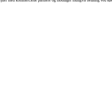
jder med kommercielle partnere og modtager muligvis betaling ved køb.