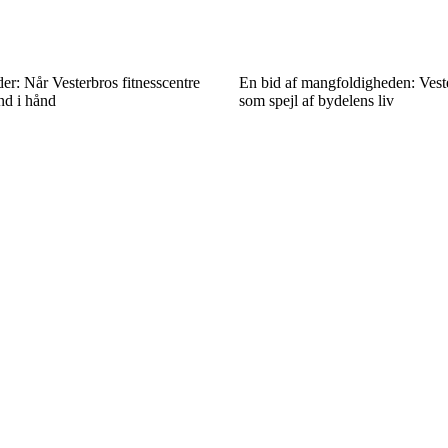
r: Når Vesterbros fitnesscentre
En bid af mangfoldigheden: Ves
nd i hånd
som spejl af bydelens liv