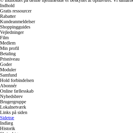
© Indholdet på denne hjemmeside er beskyttet af ophavsret. Vi samarbe
Indhold
Gratis ressourcer
Rabatter
Kundeanmeldelser
Shoppingguides
Vejledninger
Film
Medlem
Min profil
Betaling
Prisniveau
Goder
Moduler
Samfund
Hold forbindelsen
Abonnér
Online fællesskab
Nyhedsbrev
Brugergruppe
Lokalnetværk
Links på siden
Sidetræ
Indlæg
Historik