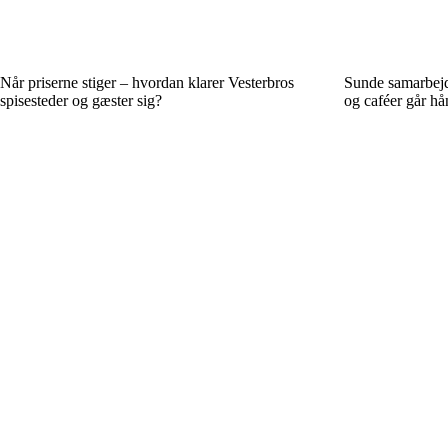
Når priserne stiger – hvordan klarer Vesterbros
Sunde samarbejde
spisesteder og gæster sig?
og caféer går hå