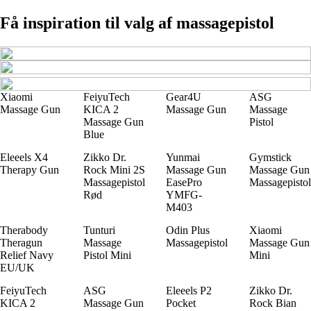
Få inspiration til valg af massagepistol
Xiaomi
FeiyuTech
Gear4U
ASG
Massage Gun
KICA 2
Massage Gun
Massage
Massage Gun
Pistol
Blue
Eleeels X4
Zikko Dr.
Yunmai
Gymstick
Therapy Gun
Rock Mini 2S
Massage Gun
Massage Gun
Massagepistol
EasePro
Massagepistol
Rød
YMFG-
M403
Therabody
Tunturi
Odin Plus
Xiaomi
Theragun
Massage
Massagepistol
Massage Gun
Relief Navy
Pistol Mini
Mini
EU/UK
FeiyuTech
ASG
Eleeels P2
Zikko Dr.
KICA 2
Massage Gun
Pocket
Rock Bian