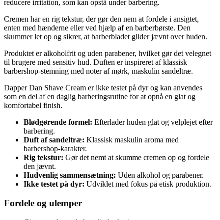
reducere irritation, som kan opstå under barbering.
Cremen har en rig tekstur, der gør den nem at fordele i ansigtet,
enten med hænderne eller ved hjælp af en barberbørste. Den
skummer let op og sikrer, at barberbladet glider jævnt over huden.
Produktet er alkoholfrit og uden parabener, hvilket gør det velegnet
til brugere med sensitiv hud. Duften er inspireret af klassisk
barbershop-stemning med noter af mørk, maskulin sandeltræ.
Dapper Dan Shave Cream er ikke testet på dyr og kan anvendes
som en del af en daglig barberingsrutine for at opnå en glat og
komfortabel finish.
Blødgørende formel:
Efterlader huden glat og velplejet efter
barbering.
Duft af sandeltræ:
Klassisk maskulin aroma med
barbershop-karakter.
Rig tekstur:
Gør det nemt at skumme cremen op og fordele
den jævnt.
Hudvenlig sammensætning:
Uden alkohol og parabener.
Ikke testet på dyr:
Udviklet med fokus på etisk produktion.
Fordele og ulemper