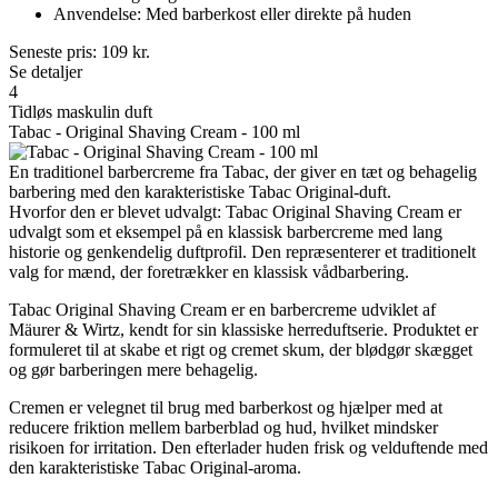
Anvendelse: Med barberkost eller direkte på huden
Seneste pris:
109
kr.
Se detaljer
4
Tidløs maskulin duft
Tabac - Original Shaving Cream - 100 ml
En traditionel barbercreme fra Tabac, der giver en tæt og behagelig
barbering med den karakteristiske Tabac Original-duft.
Hvorfor den er blevet udvalgt: Tabac Original Shaving Cream er
udvalgt som et eksempel på en klassisk barbercreme med lang
historie og genkendelig duftprofil. Den repræsenterer et traditionelt
valg for mænd, der foretrækker en klassisk vådbarbering.
Tabac Original Shaving Cream er en barbercreme udviklet af
Mäurer & Wirtz, kendt for sin klassiske herreduftserie. Produktet er
formuleret til at skabe et rigt og cremet skum, der blødgør skægget
og gør barberingen mere behagelig.
Cremen er velegnet til brug med barberkost og hjælper med at
reducere friktion mellem barberblad og hud, hvilket mindsker
risikoen for irritation. Den efterlader huden frisk og velduftende med
den karakteristiske Tabac Original-aroma.