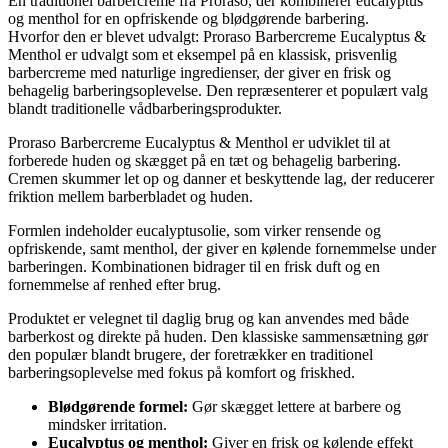
En traditionel barbercreme fra Proraso, der kombinerer eucalyptus
og menthol for en opfriskende og blødgørende barbering.
Hvorfor den er blevet udvalgt: Proraso Barbercreme Eucalyptus &
Menthol er udvalgt som et eksempel på en klassisk, prisvenlig
barbercreme med naturlige ingredienser, der giver en frisk og
behagelig barberingsoplevelse. Den repræsenterer et populært valg
blandt traditionelle vådbarberingsprodukter.
Proraso Barbercreme Eucalyptus & Menthol er udviklet til at
forberede huden og skægget på en tæt og behagelig barbering.
Cremen skummer let op og danner et beskyttende lag, der reducerer
friktion mellem barberbladet og huden.
Formlen indeholder eucalyptusolie, som virker rensende og
opfriskende, samt menthol, der giver en kølende fornemmelse under
barberingen. Kombinationen bidrager til en frisk duft og en
fornemmelse af renhed efter brug.
Produktet er velegnet til daglig brug og kan anvendes med både
barberkost og direkte på huden. Den klassiske sammensætning gør
den populær blandt brugere, der foretrækker en traditionel
barberingsoplevelse med fokus på komfort og friskhed.
Blødgørende formel:
Gør skægget lettere at barbere og
mindsker irritation.
Eucalyptus og menthol:
Giver en frisk og kølende effekt