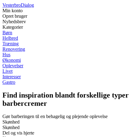
Vesterbro
Dialog
Min konto
Opret bruger
Nyhedsbrev
Kategorier
Børn
Helbred
Træning
Renovering
Hus
Økonomi
Oplevelser
Livet
Interesser
Gastro
Find inspiration blandt forskellige typer
barbercremer
Gør barberingen til en behagelig og plejende oplevelse
Skønhed
Skønhed
Del og vis hjerte