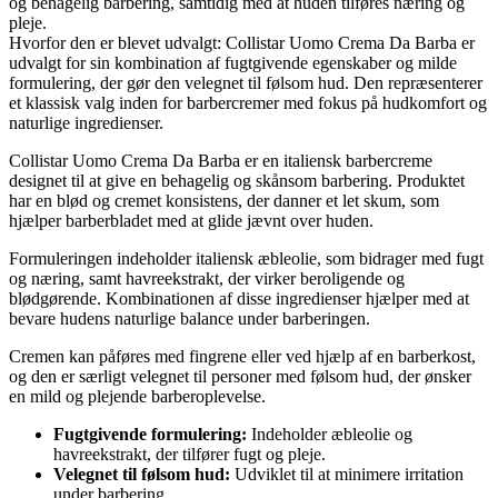
og behagelig barbering, samtidig med at huden tilføres næring og
pleje.
Hvorfor den er blevet udvalgt: Collistar Uomo Crema Da Barba er
udvalgt for sin kombination af fugtgivende egenskaber og milde
formulering, der gør den velegnet til følsom hud. Den repræsenterer
et klassisk valg inden for barbercremer med fokus på hudkomfort og
naturlige ingredienser.
Collistar Uomo Crema Da Barba er en italiensk barbercreme
designet til at give en behagelig og skånsom barbering. Produktet
har en blød og cremet konsistens, der danner et let skum, som
hjælper barberbladet med at glide jævnt over huden.
Formuleringen indeholder italiensk æbleolie, som bidrager med fugt
og næring, samt havreekstrakt, der virker beroligende og
blødgørende. Kombinationen af disse ingredienser hjælper med at
bevare hudens naturlige balance under barberingen.
Cremen kan påføres med fingrene eller ved hjælp af en barberkost,
og den er særligt velegnet til personer med følsom hud, der ønsker
en mild og plejende barberoplevelse.
Fugtgivende formulering:
Indeholder æbleolie og
havreekstrakt, der tilfører fugt og pleje.
Velegnet til følsom hud:
Udviklet til at minimere irritation
under barbering.