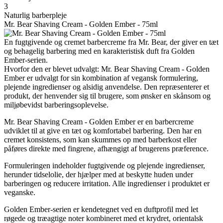
3
Naturlig barberpleje
Mr. Bear Shaving Cream - Golden Ember - 75ml
En fugtgivende og cremet barbercreme fra Mr. Bear, der giver en tæt
og behagelig barbering med en karakteristisk duft fra Golden
Ember-serien.
Hvorfor den er blevet udvalgt: Mr. Bear Shaving Cream - Golden
Ember er udvalgt for sin kombination af vegansk formulering,
plejende ingredienser og alsidig anvendelse. Den repræsenterer et
produkt, der henvender sig til brugere, som ønsker en skånsom og
miljøbevidst barberingsoplevelse.
Mr. Bear Shaving Cream - Golden Ember er en barbercreme
udviklet til at give en tæt og komfortabel barbering. Den har en
cremet konsistens, som kan skummes op med barberkost eller
påføres direkte med fingrene, afhængigt af brugerens præference.
Formuleringen indeholder fugtgivende og plejende ingredienser,
herunder tidselolie, der hjælper med at beskytte huden under
barberingen og reducere irritation. Alle ingredienser i produktet er
veganske.
Golden Ember-serien er kendetegnet ved en duftprofil med let
røgede og træagtige noter kombineret med et krydret, orientalsk