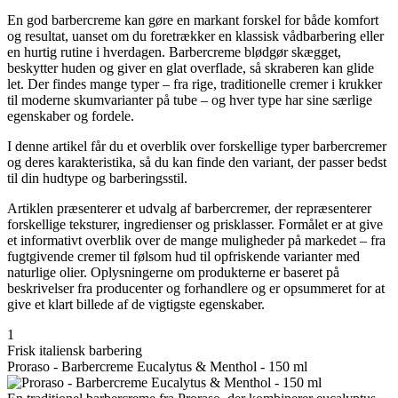
En god barbercreme kan gøre en markant forskel for både komfort
og resultat, uanset om du foretrækker en klassisk vådbarbering eller
en hurtig rutine i hverdagen. Barbercreme blødgør skægget,
beskytter huden og giver en glat overflade, så skraberen kan glide
let. Der findes mange typer – fra rige, traditionelle cremer i krukker
til moderne skumvarianter på tube – og hver type har sine særlige
egenskaber og fordele.
I denne artikel får du et overblik over forskellige typer barbercremer
og deres karakteristika, så du kan finde den variant, der passer bedst
til din hudtype og barberingsstil.
Artiklen præsenterer et udvalg af barbercremer, der repræsenterer
forskellige teksturer, ingredienser og prisklasser. Formålet er at give
et informativt overblik over de mange muligheder på markedet – fra
fugtgivende cremer til følsom hud til opfriskende varianter med
naturlige olier. Oplysningerne om produkterne er baseret på
beskrivelser fra producenter og forhandlere og er opsummeret for at
give et klart billede af de vigtigste egenskaber.
1
Frisk italiensk barbering
Proraso - Barbercreme Eucalytus & Menthol - 150 ml