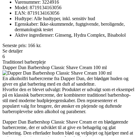
Varenummer: 3224916
Model: 8719134163056
EAN: 8719134163056
Hudtype: Alle hudtyper, inkl. sensitiv hud
Egenskaber: Ikke-skummende, fugtgivende, beroligende,
dermatologisk testet
Aktive ingredienser: Ginseng, Hydra Complex, Bisabolol
Seneste pris:
166
kr.
Se detaljer
6
Traditionel barberpleje
Dapper Dan Barbershop Classic Shave Cream 100 ml
En alkoholfri barbercreme fra Dapper Dan, der blødgør huden og
giver en glat barbering med en duft af sandeltræ.
Hvorfor den er blevet udvalgt: Produktet er udvalgt som et eksempel
på en klassisk barbercreme, der kombinerer traditionel barbershop-
stil med moderne hudplejeegenskaber. Den repræsenterer et
populært valg for brugere, der ønsker en plejende og duftende
barberoplevelse uden alkohol og parabener.
Dapper Dan Barbershop Classic Shave Cream er en blødgørende
barbercreme, der er udviklet til at give en behagelig og glat
barbering. Den efterlader huden blød og velplejet og hjælper med at