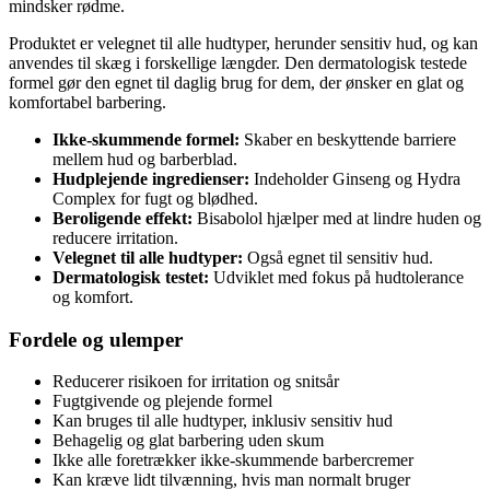
mindsker rødme.
Produktet er velegnet til alle hudtyper, herunder sensitiv hud, og kan
anvendes til skæg i forskellige længder. Den dermatologisk testede
formel gør den egnet til daglig brug for dem, der ønsker en glat og
komfortabel barbering.
Ikke-skummende formel:
Skaber en beskyttende barriere
mellem hud og barberblad.
Hudplejende ingredienser:
Indeholder Ginseng og Hydra
Complex for fugt og blødhed.
Beroligende effekt:
Bisabolol hjælper med at lindre huden og
reducere irritation.
Velegnet til alle hudtyper:
Også egnet til sensitiv hud.
Dermatologisk testet:
Udviklet med fokus på hudtolerance
og komfort.
Fordele og ulemper
Reducerer risikoen for irritation og snitsår
Fugtgivende og plejende formel
Kan bruges til alle hudtyper, inklusiv sensitiv hud
Behagelig og glat barbering uden skum
Ikke alle foretrækker ikke-skummende barbercremer
Kan kræve lidt tilvænning, hvis man normalt bruger