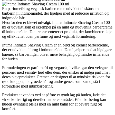
En parfumefri og vegansk barbercreme udviklet til skånsom
barbering i intimområdet, der hjælper med at reducere irritation og
indgroede hår.
Hvorfor den er blevet udvalgt: Intima Intimate Shaving Cream 100
ml er udvalgt som et eksempel på en mild og hudvenlig barbercreme
til intimområdet. Den repræsenterer et produkt, der kombinerer pleje
og effektivitet uden parfume og med vegansk formulering.
Intima Intimate Shaving Cream er en blød og cremet barbercreme,
der er udviklet til brug i intimområdet. Den hjælper med at blødgøre
hårene, så barberingen bliver mere behagelig og mindre irriterende
for huden.
Formuleringen er parfumefri og vegansk, hvilket gør den velegnet til
personer med sensitiv hud eller dem, der ønsker at undgå parfume i
deres plejeprodukter. Cremen er designet til at mindske risikoen for
røde knopper, indgroede hår og andre gener, som kan opstå i
forbindelse med intimbarbering.
Produktet anvendes ved at påføre et tyndt lag på huden, lade det
virke kortvarigt og derefter barbere området. Efter barbering kan
huden eventuelt plejes med en mild balm for at bevare fugt og
komfort.