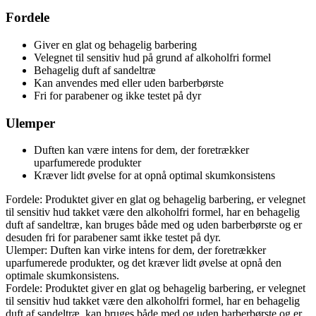
Fordele
Giver en glat og behagelig barbering
Velegnet til sensitiv hud på grund af alkoholfri formel
Behagelig duft af sandeltræ
Kan anvendes med eller uden barberbørste
Fri for parabener og ikke testet på dyr
Ulemper
Duften kan være intens for dem, der foretrækker
uparfumerede produkter
Kræver lidt øvelse for at opnå optimal skumkonsistens
Fordele: Produktet giver en glat og behagelig barbering, er velegnet
til sensitiv hud takket være den alkoholfri formel, har en behagelig
duft af sandeltræ, kan bruges både med og uden barberbørste og er
desuden fri for parabener samt ikke testet på dyr.
Ulemper: Duften kan virke intens for dem, der foretrækker
uparfumerede produkter, og det kræver lidt øvelse at opnå den
optimale skumkonsistens.
Fordele: Produktet giver en glat og behagelig barbering, er velegnet
til sensitiv hud takket være den alkoholfri formel, har en behagelig
duft af sandeltræ, kan bruges både med og uden barberbørste og er