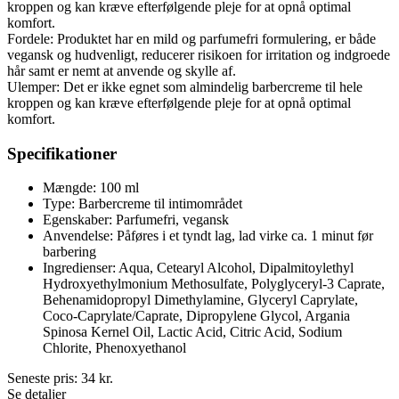
kroppen og kan kræve efterfølgende pleje for at opnå optimal
komfort.
Fordele: Produktet har en mild og parfumefri formulering, er både
vegansk og hudvenligt, reducerer risikoen for irritation og indgroede
hår samt er nemt at anvende og skylle af.
Ulemper: Det er ikke egnet som almindelig barbercreme til hele
kroppen og kan kræve efterfølgende pleje for at opnå optimal
komfort.
Specifikationer
Mængde: 100 ml
Type: Barbercreme til intimområdet
Egenskaber: Parfumefri, vegansk
Anvendelse: Påføres i et tyndt lag, lad virke ca. 1 minut før
barbering
Ingredienser: Aqua, Cetearyl Alcohol, Dipalmitoylethyl
Hydroxyethylmonium Methosulfate, Polyglyceryl-3 Caprate,
Behenamidopropyl Dimethylamine, Glyceryl Caprylate,
Coco-Caprylate/Caprate, Dipropylene Glycol, Argania
Spinosa Kernel Oil, Lactic Acid, Citric Acid, Sodium
Chlorite, Phenoxyethanol
Seneste pris:
34
kr.
Se detaljer