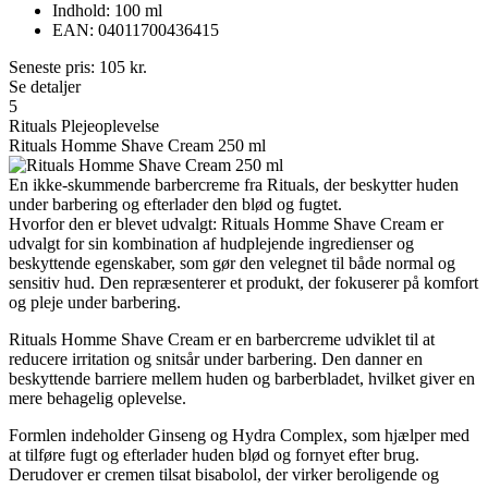
Indhold: 100 ml
EAN: 04011700436415
Seneste pris:
105
kr.
Se detaljer
5
Rituals Plejeoplevelse
Rituals Homme Shave Cream 250 ml
En ikke-skummende barbercreme fra Rituals, der beskytter huden
under barbering og efterlader den blød og fugtet.
Hvorfor den er blevet udvalgt: Rituals Homme Shave Cream er
udvalgt for sin kombination af hudplejende ingredienser og
beskyttende egenskaber, som gør den velegnet til både normal og
sensitiv hud. Den repræsenterer et produkt, der fokuserer på komfort
og pleje under barbering.
Rituals Homme Shave Cream er en barbercreme udviklet til at
reducere irritation og snitsår under barbering. Den danner en
beskyttende barriere mellem huden og barberbladet, hvilket giver en
mere behagelig oplevelse.
Formlen indeholder Ginseng og Hydra Complex, som hjælper med
at tilføre fugt og efterlader huden blød og fornyet efter brug.
Derudover er cremen tilsat bisabolol, der virker beroligende og