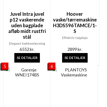
Juvel Intra juvel
Hoover
p12 vaskerende
vaske/tørremaskine
uden bagplade
H3DS596TAMCE/1-
afløb midt rustfri
S
stål
Effektiv tøjpleje
Elegant køkkenløsning
6552
kr.
2899
kr.
SE DETALJER
SE DETALJER
5
6