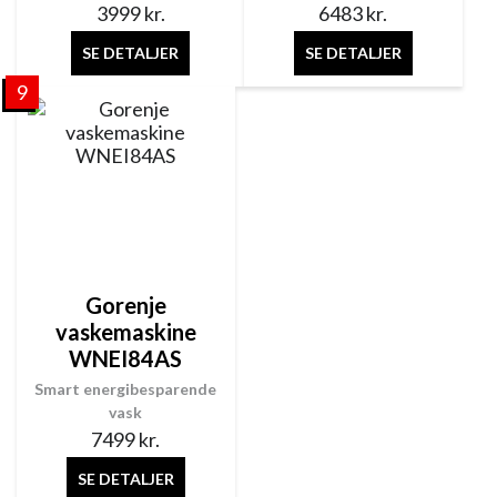
3999
kr.
6483
kr.
SE DETALJER
SE DETALJER
9
Gorenje
vaskemaskine
WNEI84AS
Smart energibesparende
vask
7499
kr.
SE DETALJER