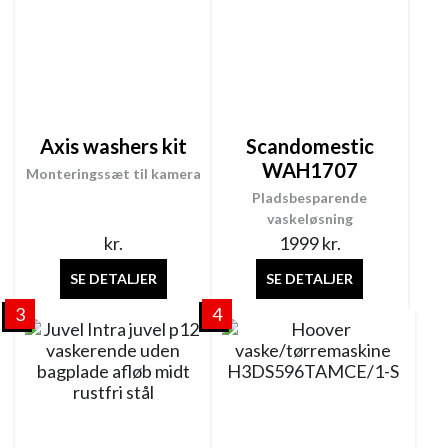
Axis washers kit
Scandomestic
WAH1707
Monteringssæt til kamera
Pladsbesparende
vaskeløsning
kr.
1999
kr.
SE DETALJER
SE DETALJER
3
4