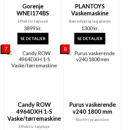
Gorenje
PLANTOYS
WNEI174BS
Vaskemaskine
Effektiv tøjvask
Bæredygtig leg glæde
3899
kr.
1300
kr.
SE DETALJER
SE DETALJER
7
8
Candy ROW
Purus vaskerende
4964DXH 1-S
v240 1800 mm
Vaske/tørremaskine
Rustfri præcision
Effektiv tøjpleje