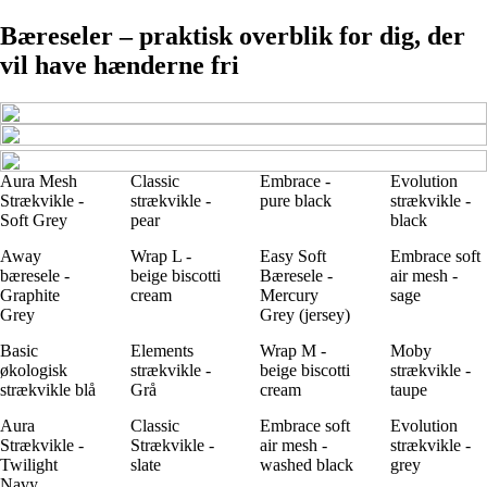
Bæreseler – praktisk overblik for dig, der
vil have hænderne fri
Aura Mesh
Classic
Embrace -
Evolution
Strækvikle -
strækvikle -
pure black
strækvikle -
Soft Grey
pear
black
Away
Wrap L -
Easy Soft
Embrace soft
bæresele -
beige biscotti
Bæresele -
air mesh -
Graphite
cream
Mercury
sage
Grey
Grey (jersey)
Basic
Elements
Wrap M -
Moby
økologisk
strækvikle -
beige biscotti
strækvikle -
strækvikle blå
Grå
cream
taupe
Aura
Classic
Embrace soft
Evolution
Strækvikle -
Strækvikle -
air mesh -
strækvikle -
Twilight
slate
washed black
grey
Navy