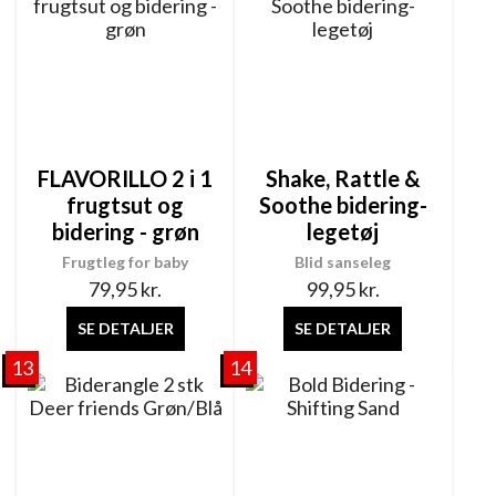
FLAVORILLO 2 i 1
Shake, Rattle &
frugtsut og
Soothe bidering-
bidering - grøn
legetøj
Frugtleg for baby
Blid sanseleg
79,95
kr.
99,95
kr.
SE DETALJER
SE DETALJER
13
14