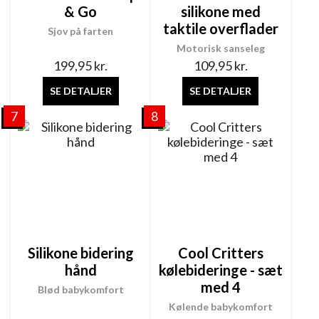
& Go
silikone med
taktile overflader
Sjov på farten
Motorisk sanseleg
199,95
kr.
109,95
kr.
SE DETALJER
SE DETALJER
7
8
Silikone bidering
Cool Critters
hånd
kølebideringe - sæt
med 4
Blød babykomfort
Kølende babykomfort