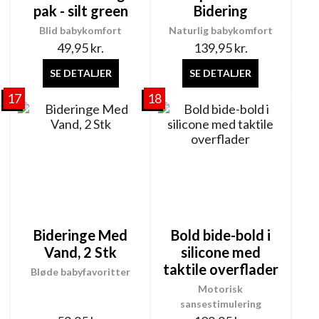
pak - silt green
Bidering
Blid babykomfort
Naturlig babykomfort
49,95
kr.
139,95
kr.
SE DETALJER
SE DETALJER
17
18
Bideringe Med
Bold bide-bold i
Vand, 2 Stk
silicone med
taktile overflader
Bløde babyfavoritter
Motorisk
sansestimulering