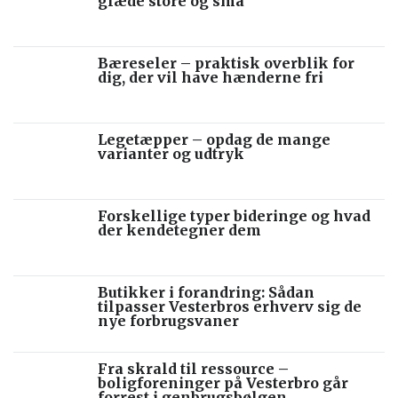
glæde store og små
Bæreseler – praktisk overblik for
dig, der vil have hænderne fri
Legetæpper – opdag de mange
varianter og udtryk
Forskellige typer bideringe og hvad
der kendetegner dem
Butikker i forandring: Sådan
tilpasser Vesterbros erhverv sig de
nye forbrugsvaner
Fra skrald til ressource –
boligforeninger på Vesterbro går
forrest i genbrugsbølgen