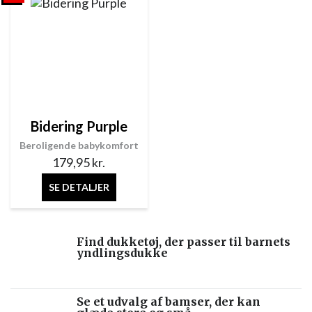
Bidering Purple
Beroligende babykomfort
179,95
kr.
SE DETALJER
Find dukketøj, der passer til barnets
yndlingsdukke
Se et udvalg af bamser, der kan