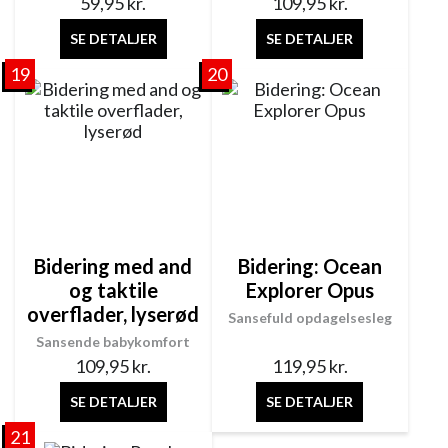
59,95
kr.
109,95
kr.
SE DETALJER
SE DETALJER
19
20
Bidering med and
Bidering: Ocean
og taktile
Explorer Opus
overflader, lyserød
Sansefuld opdagelsesleg
Sansende babykomfort
109,95
kr.
119,95
kr.
SE DETALJER
SE DETALJER
21