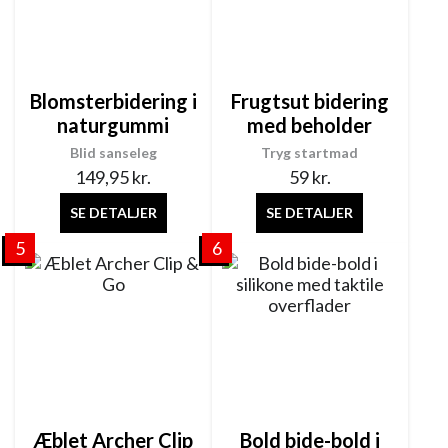
Blomsterbidering i
Frugtsut bidering
naturgummi
med beholder
Blid sanseleg
Tryg startmad
149,95
kr.
59
kr.
SE DETALJER
SE DETALJER
5
6
Æblet Archer Clip
Bold bide-bold i