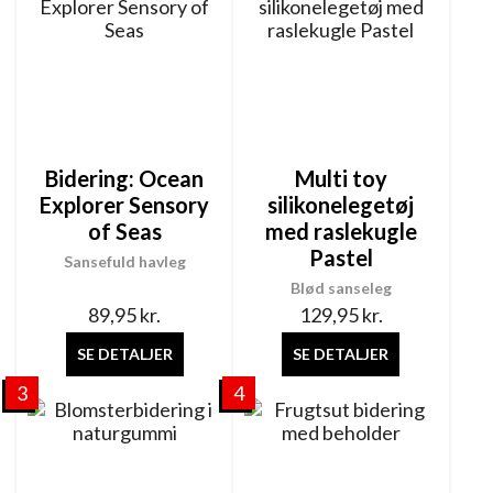
Bidering: Ocean
Multi toy
Explorer Sensory
silikonelegetøj
of Seas
med raslekugle
Pastel
Sansefuld havleg
Blød sanseleg
89,95
kr.
129,95
kr.
SE DETALJER
SE DETALJER
3
4