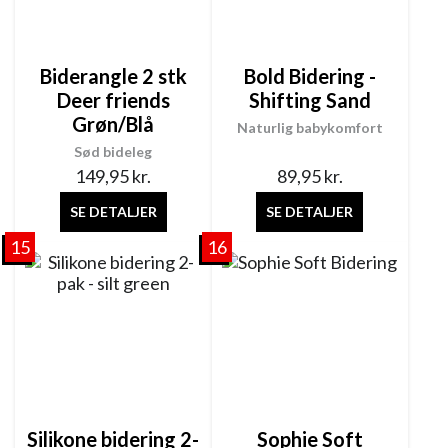
Biderangle 2 stk
Bold Bidering -
Deer friends
Shifting Sand
Grøn/Blå
Naturlig babykomfort
Sød bideleg
149,95
kr.
89,95
kr.
SE DETALJER
SE DETALJER
15
16
Silikone bidering 2-
Sophie Soft