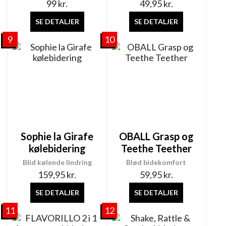
99
kr.
49,95
kr.
SE DETALJER
SE DETALJER
9
10
Sophie la Girafe
OBALL Grasp og
kølebidering
Teethe Teether
Blid kølende lindring
Blød bidekomfort
159,95
kr.
59,95
kr.
SE DETALJER
SE DETALJER
11
12